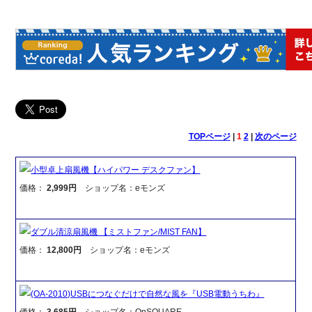
TOPページ
|
1
2
|
次のページ
小型卓上扇風機【ハイパワー デスクファン】
価格：
2,999円
ショップ名：eモンズ
ダブル清涼扇風機 【ミストファン/MIST FAN】
価格：
12,800円
ショップ名：eモンズ
(OA-2010)USBにつなぐだけで自然な風を『USB電動うちわ』
価格：
3,685円
ショップ名：OnSQUARE