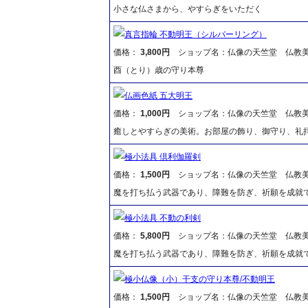
小さな仏さまから、やすらぎをいただく
真言指輪 不動明王（シルバーリング）
価格：
3,800円
ショップ名：仏像の天竺堂 仏教
酉（とり）歳の守り本尊
仏画色紙 五大明王
価格：
1,000円
ショップ名：仏像の天竺堂 仏教
癒しとやすらぎの美術。お部屋の飾り、御守り、礼
極小法具 倶利伽羅剣
価格：
1,500円
ショップ名：仏像の天竺堂 仏教
魔を打ち払う武器であり、障難を防ぎ、祈願を成就
極小法具 不動の利剣
価格：
5,800円
ショップ名：仏像の天竺堂 仏教
魔を打ち払う武器であり、障難を防ぎ、祈願を成就
極小仏像（小）干支の守り本尊/不動明王
価格：
1,500円
ショップ名：仏像の天竺堂 仏教