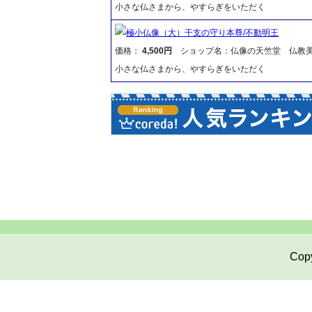
小さな仏さまから、やすらぎをいただく
極小仏像（大）干支の守り本尊/不動明王
価格：
4,500円
ショップ名：仏像の天竺堂 仏教
小さな仏さまから、やすらぎをいただく
Copy