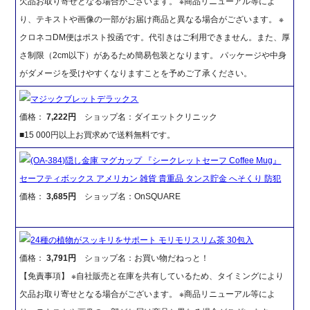
欠品お取り寄せとなる場合がございます。 ※商品リニューアル等によ
り、テキストや画像の一部がお届け商品と異なる場合がございます。 ※
クロネコDM便はポスト投函です。代引きはご利用できません。また、厚
さ制限（2cm以下）があるため簡易包装となります。 パッケージや中身
がダメージを受けやすくなりますことを予めご了承ください。
マジックブレットデラックス
価格：
7,222円
ショップ名：ダイエットクリニック
■15 000円以上お買求めで送料無料です。
(OA-384)隠し金庫 マグカップ 『シークレットセーフ Coffee Mug』
セーフティボックス アメリカン 雑貨 貴重品 タンス貯金 へそくり 防犯
価格：
3,685円
ショップ名：OnSQUARE
24種の植物がスッキリをサポート モリモリスリム茶 30包入
価格：
3,791円
ショップ名：お買い物だねっと！
【免責事項】 ※自社販売と在庫を共有しているため、タイミングにより
欠品お取り寄せとなる場合がございます。 ※商品リニューアル等によ