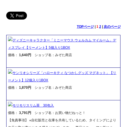
TOPページ
|
1
2
|
次のページ
ディズニーキャラクター「ミニーマウス ウェルカム マイルーム」デ
ィスプレイ【リーメント】5個入り1BOX
価格：
1,640円
ショップ名：みぞた商店
サンリオシリーズ「ハローキティ なつかしグッズ マグネット」【リ
ーメント】12個入り1BOX
価格：
1,870円
ショップ名：みぞた商店
モリモリスリム茶 30包入
価格：
3,791円
ショップ名：お買い物だねっと！
【免責事項】 ※自社販売と在庫を共有しているため、タイミングにより