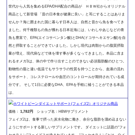
世代から人気を集めるEPA/DHA配合の商品が ＨＢＷ社からオリジナル
商品として新登場 「昔の日本食が健康に良い」と耳にすることはありま
せんか？海に囲まれた国に暮らす日本人は、自然と昔から魚を食べてき
ました。何千種類もの魚が獲れる日本近海には、いわしやあじなどの青
魚も豊富で、EPA(エイコサペンタン酸)とDHA(ドコサヘキエサン酸)を自
然と摂取することができていました。しかし現代は肉類からの脂質摂取
量が増え、現代病などで体を壊す事が多くなってきました。本品に含ま
れるオメガ3は、体の中で作り出すことのできない必須脂肪酸のひとつ。
動物性の脂と違い低温でもサラサラの性質を持つことから、血液の流れ
をサポート、コレステロールや血圧のコントロールが期待されている成
分です。 そして1日に必要なDHA、EPAを手軽に補うことができる本品
は、
ホワイトビーンダイエットサポート(フェイズ2）オリジナル商品
価格：
1,782円
ショップ名：HBWサプリメント
フェイズ2は、食事で摂った炭水化物に働き、余分な脂肪を溜め込まない
ようにサポートする新しいサプリメントです。 ダイエットに話題の“フォ
セオラミン”フェイズ２が含まれています。 “フォセオラミン”とは、白イ