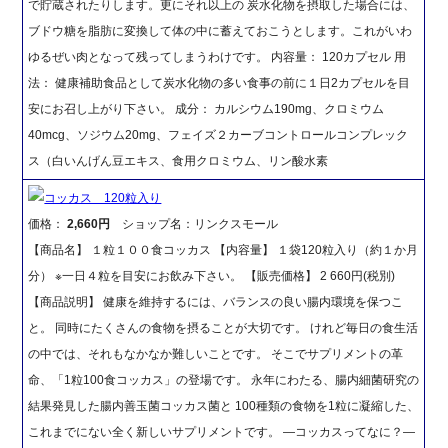
で貯蔵されたりします。更にそれ以上の 炭水化物を摂取した場合には、
ブドウ糖を脂肪に変換して体の中に蓄えておこうとします。これがいわ
ゆるぜい肉となって残ってしまうわけです。 内容量： 120カプセル 用
法： 健康補助食品として炭水化物の多い食事の前に１日2カプセルを目
安にお召し上がり下さい。 成分： カルシウム190mg、クロミウム
40mcg、ソジウム20mg、フェイズ２カーブコントロールコンプレック
ス（白いんげん豆エキス、食用クロミウム、リン酸水素
コッカス 120粒入り
価格：
2,660円
ショップ名：リンクスモール
【商品名】 １粒１００食コッカス 【内容量】 １袋120粒入り（約１か月
分） ※一日４粒を目安にお飲み下さい。 【販売価格】 2 660円(税別)
【商品説明】 健康を維持するには、バランスの良い腸内環境を保つこ
と。 同時にたくさんの食物を摂ることが大切です。 けれど毎日の食生活
の中では、それもなかなか難しいことです。 そこでサプリメントの革
命、「1粒100食コッカス」の登場です。 永年にわたる、腸内細菌研究の
結果発見した腸内善玉菌コッカス菌と 100種類の食物を1粒に凝縮した、
これまでにない全く新しいサプリメントです。 ―コッカスってなに？―