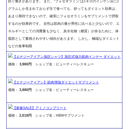
防ぐ働きがあります。 また、“フォセオラミン”は1キロのインゲン豆に2
グラムしか含まれておらず生で食べても、炒ってもダイエット効果は、
あまり期待できないので、確実にフォセオラミンをサプリメントで摂取
するのが効果的です。 女性は筋肉の量が男性に比べると少ないので、エ
ネルギーとしての消費量も少なく、炭水化物（糖質）が余るために、体
脂肪として蓄積されやすい傾向があります。 しかし、極端なダイエット
などの食事制限
【エナジーアイアン加圧シャツ】加圧式強力筋肉インナー ダイエット
価格：
3,980円
ショップ名：ビューティーレスキュー
【エナジーアイアン】筋肉増強ダイエットサプリメント
価格：
3,980円
ショップ名：ビューティーレスキュー
【新春SALE】アミノコンプリート
価格：
2,018円
ショップ名：HBWサプリメント