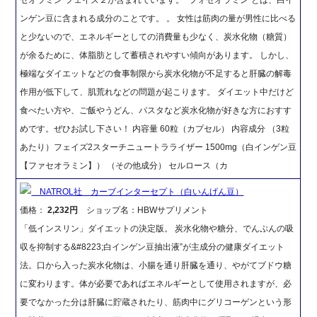
ンゲン豆に含まれる成分のことです。 。 女性は筋肉の量が男性に比べる
と少ないので、エネルギーとしての消費量も少なく、炭水化物（糖質）
が余るために、体脂肪として蓄積されやすい傾向があります。 しかし、
極端なダイエットなどの食事制限から炭水化物が不足すると肝臓の解毒
作用が低下して、肌荒れなどの問題が起こります。 ダイエット中だけど
食べたい方や、ご飯やうどん、パスタなど炭水化物が好きな方におすす
めです。ぜひお試し下さい！ 内容量 60粒（カプセル） 内容成分 （3粒
あたり）フェイズ2スターチニュートラライザー 1500mg（白インゲン豆
【ファセオラミン】） （その他成分） セルロース（カ
NATROL社 カーブインターセプト（白いんげん豆）
価格：
2,232円
ショップ名：HBWサプリメント
「低インスリン」ダイエットの決定版。 炭水化物や糖分、でんぷんの吸
収を抑制する&#8223;白インゲン豆抽出液”が主成分の健康ダイエット
法。口から入った炭水化物は、小腸を通り肝臓を通り、やがてブドウ糖
に変わります。体が必要であればエネルギーとして使用されますが、必
要でなかった分は肝臓に貯蔵されたり、筋肉中にグリコーゲンという形