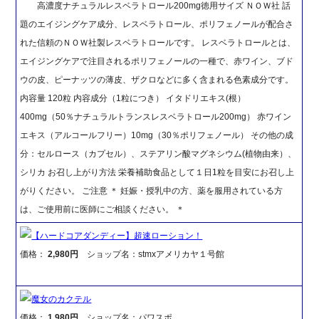
高濃度ナチュラルレスベラトロール200mg徳用サイズ ＮＯＷ社 話
題のエイジングケア成分、レスベラトロール、ポリフェノールが配合さ
れた信頼のＮＯＷ社製レスベラトロールです。 レスベラトロールとは、
エイジングケアで注目されるポリフェノールの一種で、赤ワイン、ブド
ウの皮、ピーナッツの薄皮、ザクロなどに多く含まれる色素成分です。
内容量 120粒 内容成分（1粒につき） イタドリエキス(根）
400mg（50％ナチュラルトランスレスベラトロール200mg） 赤ワイン
エキス（アルコールフリー）10mg（30％ポリフェノール） その他の成
分：セルロース（カプセル）、ステアリン酸マグネシウム(植物由来）、
シリカ お召し上がり方法 栄養補助食品として１日1粒を目安にお召し上
がりください。 ご注意 ＊ 妊娠・授乳中の方、薬を服用されている方
は、ご使用前に医師にご相談ください。 ＊
【ハードコアダンディー】超速ローション！
価格：
2,980円
ショップ名：stmxアメリカヤ１号館
魔女のカクテル
価格：
1,980円
ショップ名：パワスポ