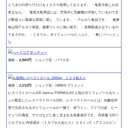
とうきびの搾り汁だけを１００％使用しております。 ・奄美大島しか出
来ません。 奄美大島周辺には、空気中に乳酸菌が浮遊しているのでき
び酢造りに最適な環境に適し ています。 ・アルカリ食品です。 健康
体は弱アルカリ体質。健康つくりに強い味方。 ・長期熟成させているの
でまろやか。 ・ミネラル、ポリフェノールたっぷり。 ・鼻にツーンとこ
な
ハードコアダンディー
価格：
2,980円
ショップ名：パワスポ
お徳用レスベラトロール 100mg １２０粒入り
価格：
2,232円
ショップ名：HBWサプリメント
レスベラトロール100 Jarroｗ FORMULAS 人気のポリフェノールをたっ
ぷり配合したレスベラトロール100。 レスベラトロールとは、抗酸化作
用で注目されるポリフェノールの一種で、赤ワイン、ブドウの皮、ピー
ナッツの薄皮、ザクロなどに多く含まれる色素成分です。 内容量 120ベ
ジカプセル 内容成分 （１カプセルあたり） ビタミンC（アスコルビン