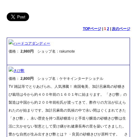
TOPページ
|
1
2
|
次のページ
ハードコアダンディー
価格：
2,980円
ショップ名：rakumote
きび酢
価格：
2,800円
ショップ名：ケヤキインターナショナル
TV 雑誌等でとりあげられ、人気沸騰！ 南国奄美、加計呂麻島の砂糖き
び栽培は今から約４００年前の１６０１年に始まります。 「きび酢」の
製造は中国から約２００年前杜氏が渡ってきて、酢作りの方法が伝えら
れたのが始まりです。加計呂麻島の気候の中で永い間はぐくまれてきた
「きび酢」。永い歴史を持つ黒砂糖造りと手造り醸造の砂糖きび酢は生
活に欠かせない智恵として受け継がれ健康長寿の里を築いてきました。
豊かな自然が生み出すきび酢とは？ ・良質の砂糖きびが原料です。 さ