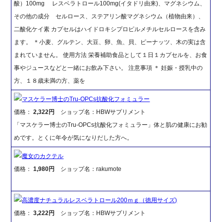
酸）100mg レスベラトロール100mg(イタドリ由来)、マグネシウム、
その他の成分 セルロース、ステアリン酸マグネシウム（植物由来）、
二酸化ケイ素 カプセルはハイドロキシプロピルメチルセルロースを含み
ます。 ＊小麦、グルテン、大豆、卵、魚、貝、ピーナッツ、木の実は含
まれていません。 使用方法 栄養補助食品として１日１カプセルを、お食
事やジュースなどと一緒にお飲み下さい。 注意事項 ＊ 妊娠・授乳中の
方、１８歳未満の方、薬を
マスケラー博士のTru-OPCs抗酸化フォミュラー
価格：
2,322円
ショップ名：HBWサプリメント
「マスケラー博士のTru-OPCs抗酸化フォミュラー」体と肌の健康にお勧
めです。とくに年令が気になりだした方へ。
魔女のカクテル
価格：
1,980円
ショップ名：rakumote
高濃度ナチュラルレスベラトロール200ｍｇ（徳用サイズ)
価格：
3,222円
ショップ名：HBWサプリメント