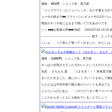
価格：
951円
ショップ名：君乃家
「リンゴでつくったジューシィさ」をだす素を入れ
ョーザの焼き方■■ フライパンにギョーザの1/3ぐ
間皮がキツネ色になるまで焼いてできあがりです。
＝＝ ■■■お客様の声■■■ 時刻 : 2001/07/16 10:1
--------------------------------------
しいよ。」って喜んで食べてくれました。わたしは
ホルモンキムチ鉄鍋セット（ホルモン、キムチ、
価格：
3,600円
ショップ名：君乃家
やっぱり全部がそろった方がいいという人のリクエストにお答
名前 : さちもち 題 : うますぎ！！！ 昨夜君
をいただきました。庭にホットプレートを出して家
らだんなは半信半疑で購入者のコメントを見せても「
りとたいらげたあと、「このリピーター率７０パー
ことだからきっと人にも勧めていることでしょう
Electric Skillet Cuisinart クイジナート電気フ