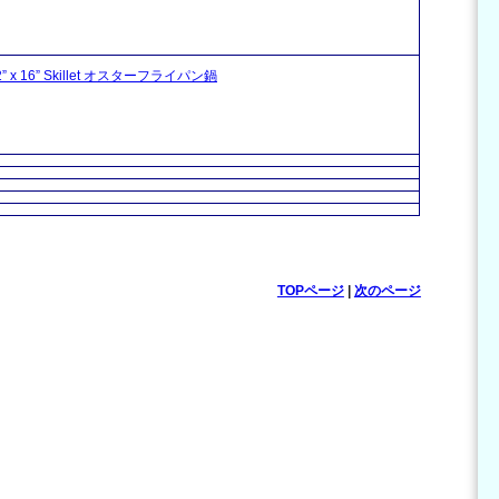
12” x 16” Skillet オスターフライパン鍋
TOPページ
|
次のページ