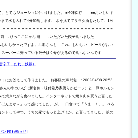
て、とてもジューシィに仕上げました。 ■冷凍保存 ■■おいしいギ
らいまで水を入れて4分加熱します。 水を捨ててサラダ油をたして、1分
 ＝＝＝＝＝＝＝＝＝＝＝＝＝＝＝＝＝＝＝＝＝＝＝＝＝＝＝＝＝＝
9 名前 : ひっここにゃん 題 : いただいた餃子食べました ---------------
------------ 餃子、とってもおいしかったですよ。旦那さんも 「これ、おいしい！ビールがおい
、スーパーに売っている餃子はくせがあるので食べないんです
唐辛子、たれ、鉄鍋）
えして作りました。 お客様の声 時刻 : 2002/04/08 20:53
乃家さんの牛カルビ（新名称・味付君乃家柔らかビーフ）と、豚ホルモン
族で焼きながら食べました。インターネットで焼き肉を買うと言った
ほんまか～」って感じでした。 が、一口食べて「うま！！」。 ぺろ
セントってやつ、うちの家でもっと上げよか」と言ってました。 彼の
ライパン [並行輸入品]