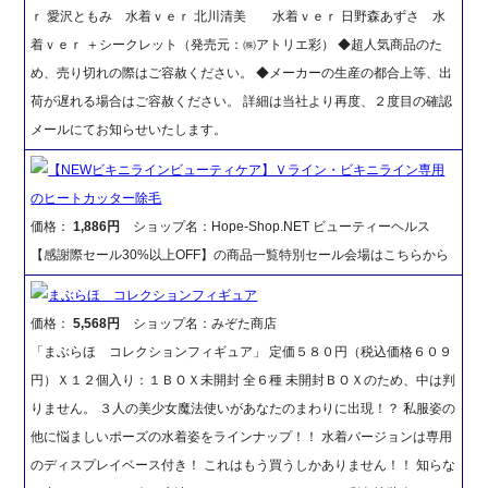
ｒ 愛沢ともみ 水着ｖｅｒ 北川清美 水着ｖｅｒ 日野森あずさ 水
着ｖｅｒ ＋シークレット（発売元：㈱アトリエ彩） ◆超人気商品のた
め、売り切れの際はご容赦ください。 ◆メーカーの生産の都合上等、出
荷が遅れる場合はご容赦ください。 詳細は当社より再度、２度目の確認
メールにてお知らせいたします。
【NEWビキニラインビューティケア】Ｖライン・ビキニライン専用
のヒートカッター除毛
価格：
1,886円
ショップ名：Hope-Shop.NET ビューティーヘルス
【感謝際セール30%以上OFF】の商品一覧特別セール会場はこちらから
まぶらほ コレクションフィギュア
価格：
5,568円
ショップ名：みぞた商店
「まぶらほ コレクションフィギュア」 定価５８０円（税込価格６０９
円）Ｘ１２個入り：１ＢＯＸ未開封 全６種 未開封ＢＯＸのため、中は判
りません。 ３人の美少女魔法使いがあなたのまわりに出現！？ 私服姿の
他に悩ましいポーズの水着姿をラインナップ！！ 水着バージョンは専用
のディスプレイベース付き！ これはもう買うしかありません！！ 知らな