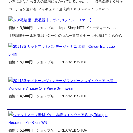
い内にあなたも３人の魔法にかかっているかも。。。 彩色塗装全６種＋
バージョン違い有 フィギュア：全高約１００ｍｍ～１３０ｍｍ
ムダ毛処理・脱毛器【ラヴィアIライントリマー 】
価格：
3,800円
ショップ名：Hope-Shop.NET ビューティーヘルス
【感謝際セール30%以上OFF】の商品一覧特別セール会場はこちらから
2014SS カットアウトバンデージビキニ 水着 Cutout Bandage
Bikini
価格：
5,100円
ショップ名：CREA WEB SHOP
2014SS モノトーンヴィンテージワンピーススイムウェア 水着
Monotone Vintage One Piece Swimwear
価格：
4,500円
ショップ名：CREA WEB SHOP
ウェットスーツ素材ビキニ水着スイムウェア Sexy Triangle
Neoprene Zip Bikini WN
価格：
5,600円
ショップ名：CREA WEB SHOP