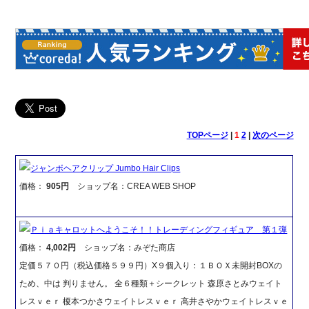
TOPページ
|
1
2
|
次のページ
ジャンボヘアクリップ Jumbo Hair Clips
価格：
905円
ショップ名：CREA WEB SHOP
Ｐｉａキャロットへようこそ！！トレーディングフィギュア 第１弾
価格：
4,002円
ショップ名：みぞた商店
定価５７０円（税込価格５９９円）X９個入り：１ＢＯＸ未開封BOXの
ため、中は 判りません。 全６種類＋シークレット 森原さとみウェイト
レスｖｅｒ 榎本つかさウェイトレスｖｅｒ 高井さやかウェイトレスｖｅ