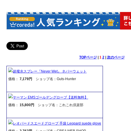
TOPページ
|
1
2
|
次のページ
超撥水スプレー『Never Wet』 ネバーウェット
価格：
7,179円
ショップ名：Guts-Hunter
ヤーマン EMSゴールデングローブ【送料無料】
価格：
15,800円
ショップ名：これこれ倶楽部
レオパードスエードグローブ 手袋 Leopard suede glove
価格：
2,762円
ショップ名：CREA WEB SHOP