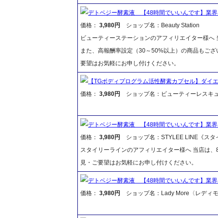
デトベジー酵素液 【48時間でいいんです】業
価格：
3,980円
ショップ名：Beauty Station
ビューティーステーションのアフィリエイター様へ 当
また、高報酬率設定（30～50%以上）の商品もご
要望はお気軽にお申し付けください。
【TGボディプログラム活性酵素カプセル】ダイ
価格：
3,980円
ショップ名：ビューティーレスキ
デトベジー酵素液 【48時間でいいんです】業
価格：
3,980円
ショップ名：STYLEE LINE《ス
スタイリーラインのアフィリエイター様へ 当店は、8
見・ご要望はお気軽にお申し付けください。
デトベジー酵素液 【48時間でいいんです】業
価格：
3,980円
ショップ名：Lady More〈レディ