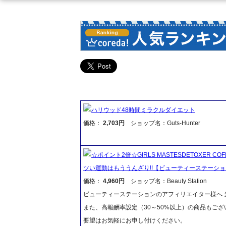
ハリウッド48時間ミラクルダイエット
価格：
2,703円
ショップ名：Guts-Hunter
☆ポイント2倍☆GIRLS MASTESDETOXER
ツい運動はもううんざり!!【ビューティーステーシ
価格：
4,960円
ショップ名：Beauty Station
ビューティーステーションのアフィリエイター様へ 当
また、高報酬率設定（30～50%以上）の商品もご
要望はお気軽にお申し付けください。