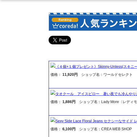
《４個+１個プレゼント》Skinny-Unless(スキニ
価格：
11,920円
ショップ名：ワールドセレクト
タオクール アイスピロー 暑い夜でも冷んやり
価格：
1,886円
ショップ名：Lady More〈レディ
Sexy Side Lace Floral Jeans セクシ
価格：
6,100円
ショップ名：CREA WEB SHOP